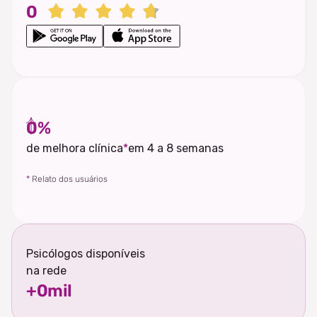
0
0
%
de melhora clínica
*
em 4 a 8 semanas
*
Relato dos usuários
Psicólogos disponíveis
na rede
+
0
mil