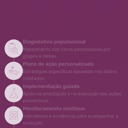
Diagnóstico populacional
Mapeamento dos riscos psicossociais por
grupos e temas.
Plano de ação personalizado
Estratégias específicas baseadas nos dados
coletados.
Implementação guiada
Apoio na priorização e na execução das ações
preventivas.
Monitoramento contínuo
Indicadores e evidências para acompanhar a
evolução.