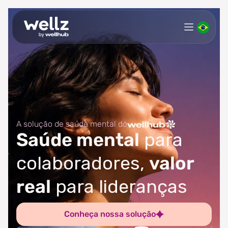
A solução de saúde mental do
Saúde mental
para
colaboradores,
valor
real
para lideranças
Conheça nossa solução